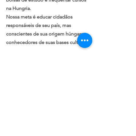
na Hungria.
Nossa meta é educar cidadãos
responsáveis de seu país, mas
conscientes de sua origem húngara e
conhecedores de suas bases culturais.
Redes Sociais do grupo:
ENTRE EM CONTATO
Cadastre-se para receber mais
informações